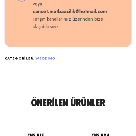
veya
canset.matbaacilik@hotmail.com
iletişim kanallarımız üzerinden bize
ulaşabilirsiniz
KATEGORILER:
WEDDING
ÖNERILEN ÜRÜNLER
CNS 813
CNS 804