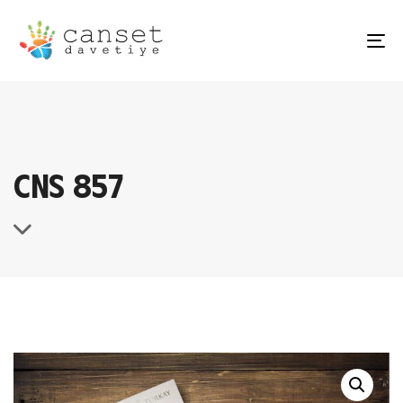
TO
NA
CNS 857