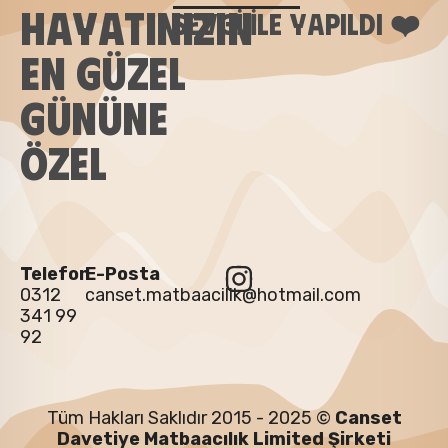
HAYATINIZIN
SEVGI ILE YAPILDI ❤️
EN GÜZEL
GÜNÜNE
ÖZEL
Telefon
E-Posta
0312
canset.matbaacilik@hotmail.com
341 99
92
Tüm Hakları Saklıdır 2015 - 2025 ©
Canset
Davetiye Matbaacılık Limited Şirketi