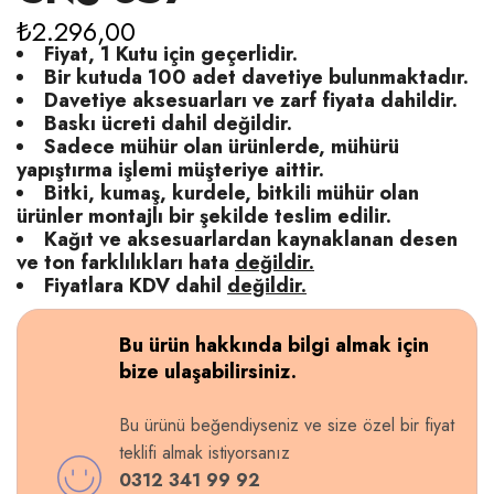
₺
2.296,00
Fiyat, 1 Kutu için geçerlidir.
Bir kutuda 100 adet davetiye bulunmaktadır.
Davetiye aksesuarları ve zarf fiyata dahildir.
Baskı ücreti dahil değildir.
Sadece mühür olan ürünlerde, mühürü
yapıştırma işlemi müşteriye aittir.
Bitki, kumaş, kurdele, bitkili mühür olan
ürünler montajlı bir şekilde teslim edilir.
Kağıt ve aksesuarlardan kaynaklanan desen
ve ton farklılıkları hata
değildir.
Fiyatlara KDV dahil
değildir.
Bu ürün hakkında bilgi almak için
bize ulaşabilirsiniz.
Bu ürünü beğendiyseniz ve size özel bir fiyat
teklifi almak istiyorsanız
0312 341 99 92