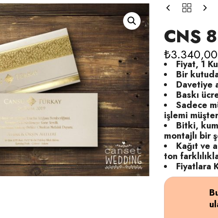
CNS 8
₺
3.340,00
Fiyat, 1 Ku
Bir kutud
Davetiye a
Baskı ücre
Sadece mü
işlemi müşteri
Bitki, kum
montajlı bir ş
Kağıt ve 
ton farklılıkl
Fiyatlara
Bu
ul