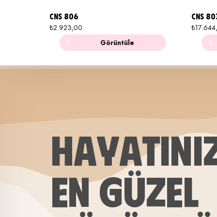
CNS 806
CNS 80
₺
2.923,00
₺
17.644
Görüntüle
HAYATINI
EN GÜZEL