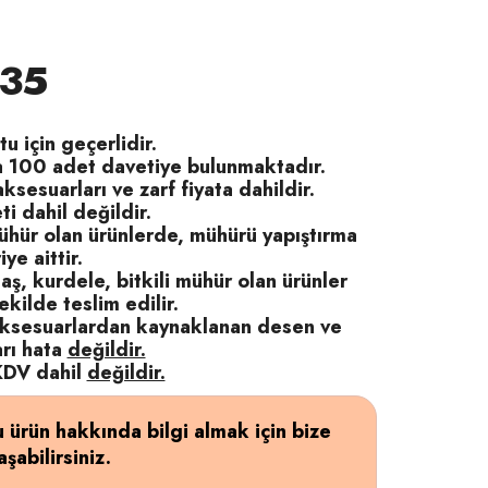
35
tu için geçerlidir.
a 100 adet davetiye bulunmaktadır.
ksesuarları ve zarf fiyata dahildir.
ti dahil değildir.
hür olan ürünlerde, mühürü yapıştırma
ye aittir.
aş, kurdele, bitkili mühür olan ürünler
ekilde teslim edilir.
aksesuarlardan kaynaklanan desen ve
arı hata
değildir.
 KDV dahil
değildir.
 ürün hakkında bilgi almak için bize
aşabilirsiniz.