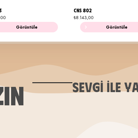
3
CNS 802
,00
₺
8.143,00
Görüntüle
Görüntüle
ZIN
SEVGI ILE Y