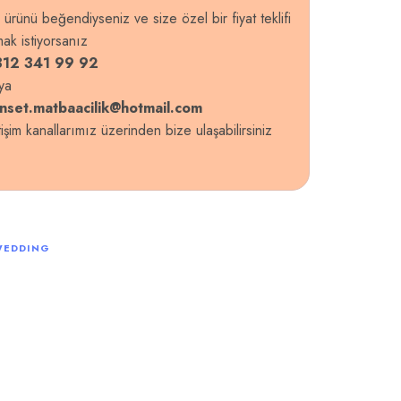
 ürünü beğendiyseniz ve size özel bir fiyat teklifi
mak istiyorsanız
12 341 99 92
ya
nset.matbaacilik@hotmail.com
etişim kanallarımız üzerinden bize ulaşabilirsiniz
WEDDING