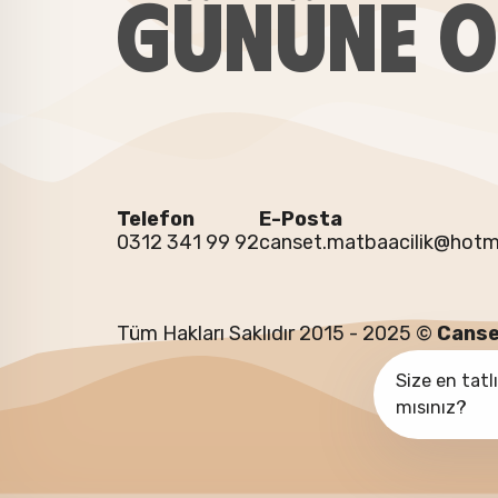
GÜNÜNE Ö
Telefon
E-Posta
0312 341 99 92
canset.matbaacilik@hotm
Tüm Hakları Saklıdır 2015 - 2025 ©
Canse
Size en tatl
mısınız?