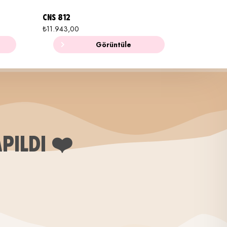
CNS 812
₺
11.943,00
Görüntüle
APILDI ❤️