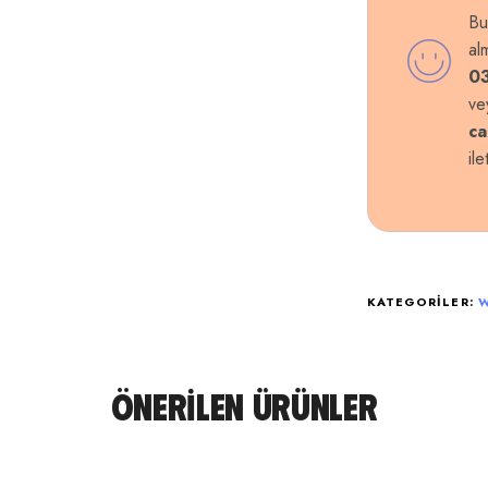
Bu
al
03
ve
ca
il
KATEGORILER:
ÖNERILEN ÜRÜNLER