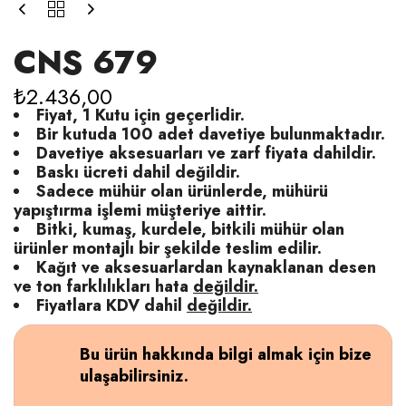
CNS 679
₺
2.436,00
Fiyat, 1 Kutu için geçerlidir.
Bir kutuda 100 adet davetiye bulunmaktadır.
Davetiye aksesuarları ve zarf fiyata dahildir.
Baskı ücreti dahil değildir.
Sadece mühür olan ürünlerde, mühürü
yapıştırma işlemi müşteriye aittir.
Bitki, kumaş, kurdele, bitkili mühür olan
ürünler montajlı bir şekilde teslim edilir.
Kağıt ve aksesuarlardan kaynaklanan desen
ve ton farklılıkları hata
değildir.
Fiyatlara KDV dahil
değildir.
Bu ürün hakkında bilgi almak için bize
ulaşabilirsiniz.