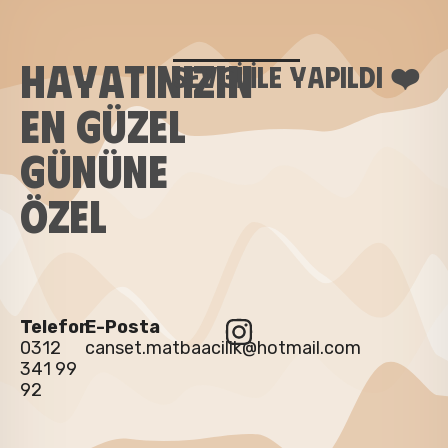
HAYATINIZIN
SEVGI ILE YAPILDI ❤️
EN GÜZEL
GÜNÜNE
ÖZEL
Telefon
E-Posta
0312
canset.matbaacilik@hotmail.com
341 99
92