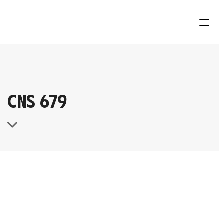
TO
NA
CNS 679