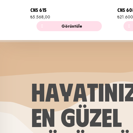
CNS 615
CNS 60
₺
5.568,00
₺
21.600
Görüntüle
HAYATINI
EN GÜZEL