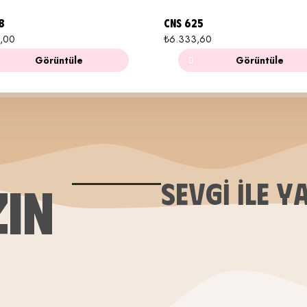
8
CNS 625
,00
₺
6.333,60
Görüntüle
Görüntüle
ZIN
SEVGI ILE Y