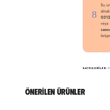
Bu ür
almak
0312
veya
cans
iletiş
KATEGORILER:
V
ÖNERILEN ÜRÜNLER