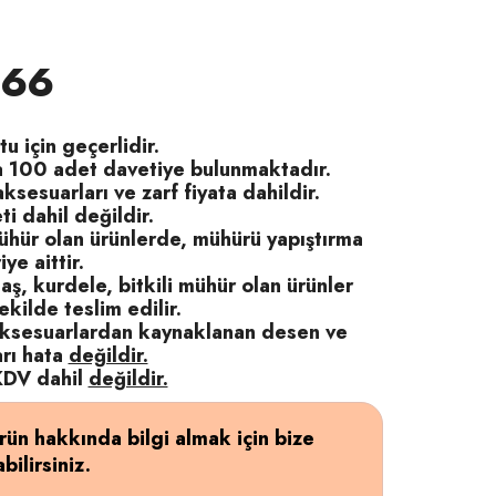
666
tu için geçerlidir.
a 100 adet davetiye bulunmaktadır.
ksesuarları ve zarf fiyata dahildir.
ti dahil değildir.
hür olan ürünlerde, mühürü yapıştırma
ye aittir.
aş, kurdele, bitkili mühür olan ürünler
ekilde teslim edilir.
aksesuarlardan kaynaklanan desen ve
arı hata
değildir.
 KDV dahil
değildir.
rün hakkında bilgi almak için bize
bilirsiniz.