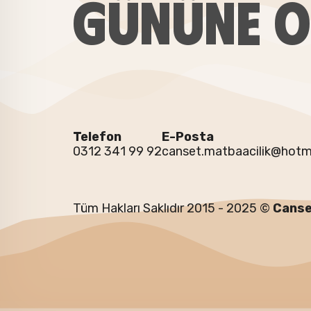
GÜNÜNE Ö
Telefon
E-Posta
0312 341 99 92
canset.matbaacilik@hotm
Tüm Hakları Saklıdır 2015 - 2025 ©
Canse