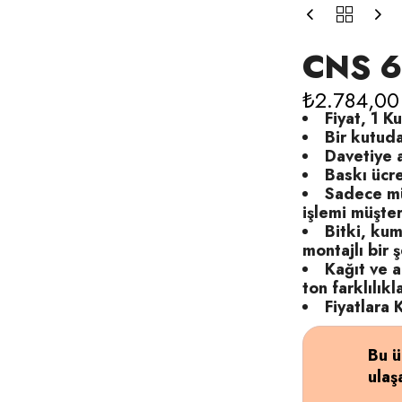
CNS 
₺
2.784,00
Fiyat, 1 Ku
Bir kutud
Davetiye a
Baskı ücre
Sadece mü
işlemi müşteri
Bitki, kum
montajlı bir ş
Kağıt ve 
ton farklılıkl
Fiyatlara
Bu ü
ulaşa