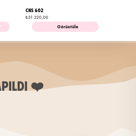
CNS 602
₺
31.320,00
Görüntüle
APILDI ❤️