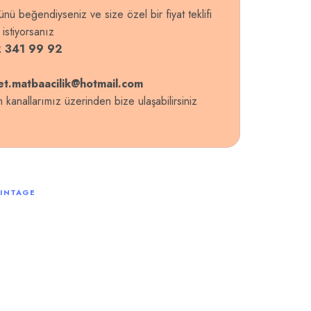
ünü beğendiyseniz ve size özel bir fiyat teklifi
 istiyorsanız
 341 99 92
et.matbaacilik@hotmail.com
im kanallarımız üzerinden bize ulaşabilirsiniz
INTAGE