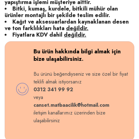
yapıştırma işlemi müşteriye aittir.
Bitki, kumaş, kurdele, bitkili mühür olan
ürünler montajlı bir şekilde teslim edilir.
Kağıt ve aksesuarlardan kaynaklanan desen
ve ton farklılıkları hata
değildir.
Fiyatlara KDV dahil
değildir.
Bu ürün hakkında bilgi almak için
bize ulaşabilirsiniz.
Bu ürünü beğendiyseniz ve size özel bir fiyat
teklifi almak istiyorsanız
0312 341 99 92
veya
canset.matbaacilik@hotmail.com
iletişim kanallarımız üzerinden bize
ulaşabilirsiniz