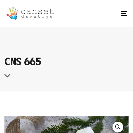
TO
NA
CNS 665