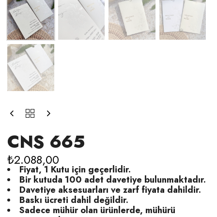
CNS 665
₺
2.088,00
Fiyat, 1 Kutu için geçerlidir.
Bir kutuda 100 adet davetiye bulunmaktadır.
Davetiye aksesuarları ve zarf fiyata dahildir.
Baskı ücreti dahil değildir.
Sadece mühür olan ürünlerde, mühürü